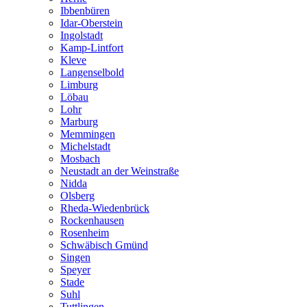
Ibbenbüren
Idar-Oberstein
Ingolstadt
Kamp-Lintfort
Kleve
Langenselbold
Limburg
Löbau
Lohr
Marburg
Memmingen
Michelstadt
Mosbach
Neustadt an der Weinstraße
Nidda
Olsberg
Rheda-Wiedenbrück
Rockenhausen
Rosenheim
Schwäbisch Gmünd
Singen
Speyer
Stade
Suhl
Tuttlingen