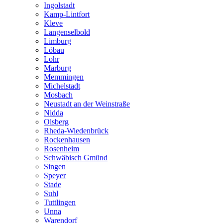
Ingolstadt
Kamp-Lintfort
Kleve
Langenselbold
Limburg
Löbau
Lohr
Marburg
Memmingen
Michelstadt
Mosbach
Neustadt an der Weinstraße
Nidda
Olsberg
Rheda-Wiedenbrück
Rockenhausen
Rosenheim
Schwäbisch Gmünd
Singen
Speyer
Stade
Suhl
Tuttlingen
Unna
Warendorf