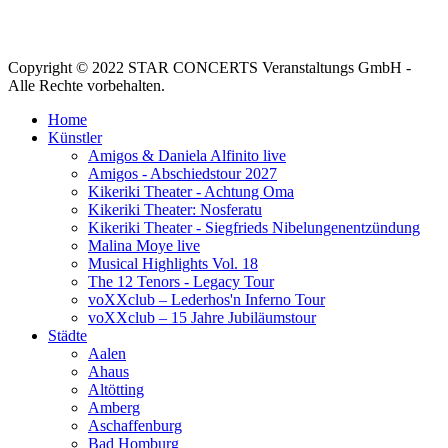
Copyright © 2022 STAR CONCERTS Veranstaltungs GmbH -
Alle Rechte vorbehalten.
Home
Künstler
Amigos & Daniela Alfinito live
Amigos - Abschiedstour 2027
Kikeriki Theater - Achtung Oma
Kikeriki Theater: Nosferatu
Kikeriki Theater - Siegfrieds Nibelungenentzündung
Malina Moye live
Musical Highlights Vol. 18
The 12 Tenors - Legacy Tour
voXXclub – Lederhos'n Inferno Tour
voXXclub – 15 Jahre Jubiläumstour
Städte
Aalen
Ahaus
Altötting
Amberg
Aschaffenburg
Bad Homburg