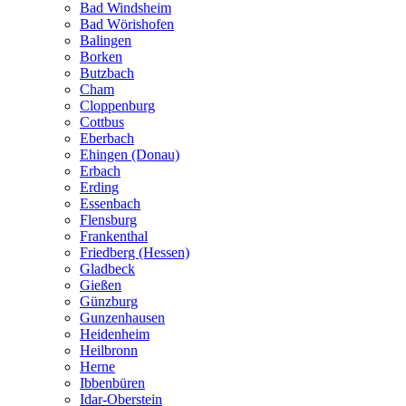
Bad Windsheim
Bad Wörishofen
Balingen
Borken
Butzbach
Cham
Cloppenburg
Cottbus
Eberbach
Ehingen (Donau)
Erbach
Erding
Essenbach
Flensburg
Frankenthal
Friedberg (Hessen)
Gladbeck
Gießen
Günzburg
Gunzenhausen
Heidenheim
Heilbronn
Herne
Ibbenbüren
Idar-Oberstein