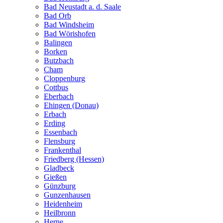
Bad Neustadt a. d. Saale
Bad Orb
Bad Windsheim
Bad Wörishofen
Balingen
Borken
Butzbach
Cham
Cloppenburg
Cottbus
Eberbach
Ehingen (Donau)
Erbach
Erding
Essenbach
Flensburg
Frankenthal
Friedberg (Hessen)
Gladbeck
Gießen
Günzburg
Gunzenhausen
Heidenheim
Heilbronn
Herne