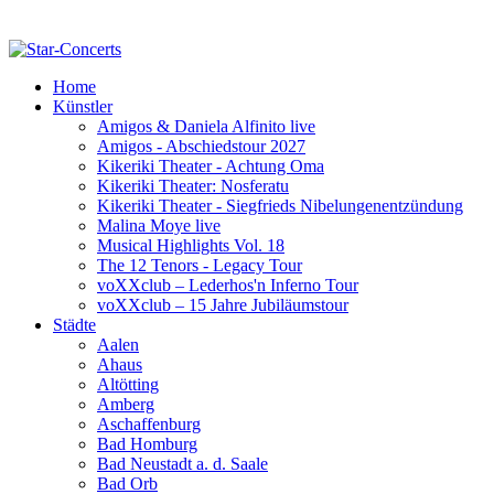
Home
Künstler
Amigos & Daniela Alfinito live
Amigos - Abschiedstour 2027
Kikeriki Theater - Achtung Oma
Kikeriki Theater: Nosferatu
Kikeriki Theater - Siegfrieds Nibelungenentzündung
Malina Moye live
Musical Highlights Vol. 18
The 12 Tenors - Legacy Tour
voXXclub – Lederhos'n Inferno Tour
voXXclub – 15 Jahre Jubiläumstour
Städte
Aalen
Ahaus
Altötting
Amberg
Aschaffenburg
Bad Homburg
Bad Neustadt a. d. Saale
Bad Orb