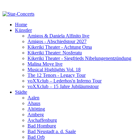
Home
Künstler
Amigos & Daniela Alfinito live
Amigos - Abschiedstour 2027
Kikeriki Theater - Achtung Oma
Kikeriki Theater: Nosferatu
Kikeriki Theater - Siegfrieds Nibelungenentzündung
Malina Moye live
Musical Highlights Vol. 18
The 12 Tenors - Legacy Tour
voXXclub – Lederhos'n Inferno Tour
voXXclub – 15 Jahre Jubiläumstour
Städte
Aalen
Ahaus
Altötting
Amberg
Aschaffenburg
Bad Homburg
Bad Neustadt a. d. Saale
Bad Orb