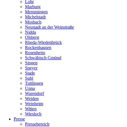
Lohr
Marburg
Memmingen
Michelstadt
Mosbach
Neustadt an der Weinstraße
Nidda
Olsberg
Rheda-Wiedenbrück
Rockenhausen
Rosenheim
Schwäbisch Gmünd
Singen
Speyer
Stade
Suhl
Tuttlingen
Unna
Warendorf
Weiden
Weinheim
Witten
Wiesloch
Presse
Pressebereich