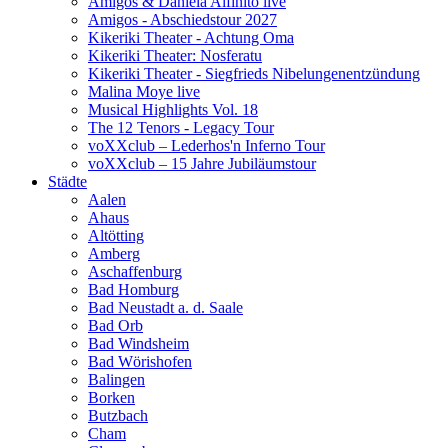
Amigos & Daniela Alfinito live
Amigos - Abschiedstour 2027
Kikeriki Theater - Achtung Oma
Kikeriki Theater: Nosferatu
Kikeriki Theater - Siegfrieds Nibelungenentzündung
Malina Moye live
Musical Highlights Vol. 18
The 12 Tenors - Legacy Tour
voXXclub – Lederhos'n Inferno Tour
voXXclub – 15 Jahre Jubiläumstour
Städte
Aalen
Ahaus
Altötting
Amberg
Aschaffenburg
Bad Homburg
Bad Neustadt a. d. Saale
Bad Orb
Bad Windsheim
Bad Wörishofen
Balingen
Borken
Butzbach
Cham