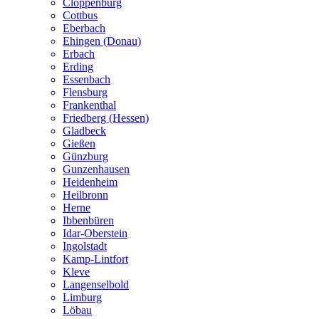
Cloppenburg
Cottbus
Eberbach
Ehingen (Donau)
Erbach
Erding
Essenbach
Flensburg
Frankenthal
Friedberg (Hessen)
Gladbeck
Gießen
Günzburg
Gunzenhausen
Heidenheim
Heilbronn
Herne
Ibbenbüren
Idar-Oberstein
Ingolstadt
Kamp-Lintfort
Kleve
Langenselbold
Limburg
Löbau