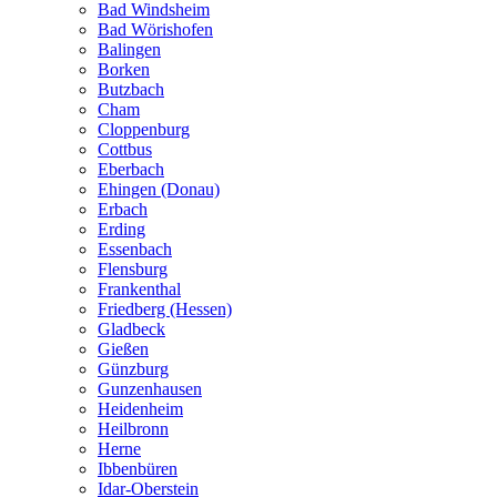
Bad Windsheim
Bad Wörishofen
Balingen
Borken
Butzbach
Cham
Cloppenburg
Cottbus
Eberbach
Ehingen (Donau)
Erbach
Erding
Essenbach
Flensburg
Frankenthal
Friedberg (Hessen)
Gladbeck
Gießen
Günzburg
Gunzenhausen
Heidenheim
Heilbronn
Herne
Ibbenbüren
Idar-Oberstein