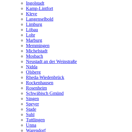
Ingolstadt
Kamp-Lintfort
Kleve
Langenselbold
Limburg
Löbau
Lohr
Marburg
Memmingen
Michelstadt
Mosbach
Neustadt an der Weinstraße
Nidda
Olsberg
Rheda-Wiedenbrück
Rockenhausen
Rosenheim
Schwäbisch Gmünd
Singen
Speyer
Stade
Suhl
Tuttlingen
Unna
Warendorf